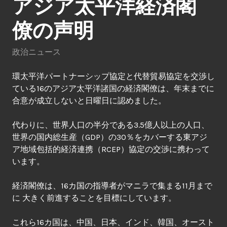
アジア太平洋経済閣
僚の声明
政治ニュース
環太平洋パートナーシップ協定と代替貿易協定を交渉し
ている16のアジア太平洋諸国の経済閣僚は、年末までに
合意が成立しないと日曜日に認めました。
代わりに、世界人口の半分である3.5億人以上の人口、
世界の国内総生産（GDP）の30％をカバーする東アジ
ア地域包括的経済連携（RCEP）協定の交渉に携わって
います。
経済閣僚は、16カ国の指導者がマニラで集まる11月まで
に 大きく前進することを目標にしています。
これら16カ国は、中国、日本、インド、韓国、オースト