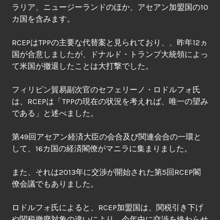
ラリア、ニュージーランドのほか、アセアン加盟国の10
カ国を含みます。
RCEPはTPPの主要な代替案と見られており、、昨年12ヵ
国が合意しましたが、ドナルド・トランプ大統領によっ
て米国が撤退したことは大打撃でした。
フィリピン貿易副次官のセフェリーノ・ロドルフォ氏
は、RCEPは「TPPの現在の状況を考えれば、唯一の望み
である」と述べました。
第49回アセアン経済大臣の会合及び関連会合の一環と
して、16カ国の経済閣僚がマニラに集まりました。
また、それは2013年に交渉が開始された第5回RCEP閣
僚会議でもありました。
ロドルフォ氏によると、RCEP加盟国は、関税引き下げ
や関税撤廃対象の違いにより、今年中に交渉を終わらせ