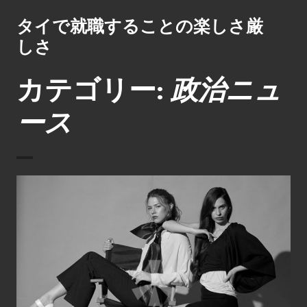
コ
タイで就職することの楽しさ厳
ン
テ
しさ
ン
ツ
カテゴリー:
政治ニュ
へ
ス
ース
キ
ッ
プ