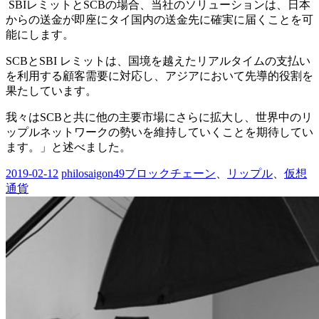
SBIレミットとSCBの場合、当社のソリューションは、日本
からの送金が即座にタイ国内の送金先に確実に届くことを可
能にします。
SCBとSBI レミットは、国境を越えたリアルタイムの支払い
を利用する顧客需要に対応し、アジアにおいて先導的役割を
果たしています。
我々はSCBと共に他の主要市場にさらに拡大し、世界中のリ
ップルネットワークの勢いを維持していくことを期待してい
ます。」と述べました。
2019-02-12
philosaigon49
ブロックチェーン
、
リップル
、
仮想
通貨