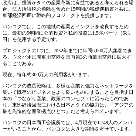
政府は、投資がタイの産業革新に有益であると考えられる場
合、法人所得税の免除を含めた15年間の税優遇措置と共に、
東部経済回廊に戦略的プロジェクトを提供します。
バンコクでは、この地域の産業とインフラを改良するため
に、最初の5年間に公的投資と私的投資に1.5兆バーツ（5兆
円）を使用する予定です。
プロジェクトの1つに、2032年までに年間6,000万人集客でき
る、ウタパオ民間軍用空港を国内第3の商業用空港に拡大す
ることである。
現在、毎年約300万人の利用客がいます。
バンコクの成長戦略は、多様な産業と強力なネットワークを
築いて既存のビジネスをより良いものにすることを目指す日
本の「つながり産業」政策のコンセプトに沿ったものであ
り、東部経済回廊における日本とタイの協力は、「アジアの
最も先進的な産業拠点ひとつ」だと考えられています。
バンコクの日本商工会議所では、4月現在で1,748人のメンバ
ーがいることから、バンコクは大きな期待を寄せています。