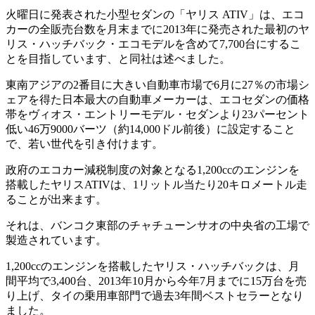
火曜日に発表された小型セダンの「ヤリス ATIV」は、エコ
カーの全販売台数を月末までに2013年に発売された最初のヤ
リス・ハッチバック・エコモデルを含めて7,700台にするこ
とを目指しています、と同社は述べました。
東南アジアの2番目に大きい自動車市場で6月に27％の市場シ
ェアを得た日本最大の自動車メーカーは、エコセダンの価格
帯をヴィオス・エントリーモデル・セダンより23パーセント
低い46万9000バーツ（約14,000ドル前後）に設定すること
で、若い世代を引き付けます。
政府のエコカー減税制度の対象となる1,200ccのエンジンを
搭載したヤリスATIVは、1リットル当たり20キロメートル走
ることが出来ます。
それは、バンコク東部のチャチューンサオの中央省の工場で
製造されています。
1,200ccのエンジンを搭載したヤリス・ハッチバックは、月
間平均で3,400台、2013年10月から今年7月までに15万台を売
り上げ、タイの乗用車部門で過去3年間ベストセラーとなり
ました。