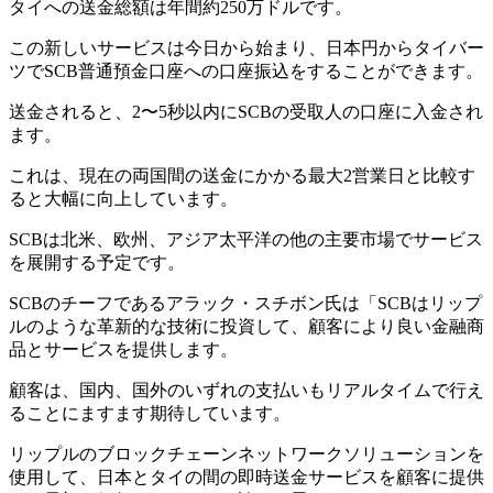
タイへの送金総額は年間約250万ドルです。
この新しいサービスは今日から始まり、日本円からタイバー
ツでSCB普通預金口座への口座振込をすることができます。
送金されると、2〜5秒以内にSCBの受取人の口座に入金され
ます。
これは、現在の両国間の送金にかかる最大2営業日と比較す
ると大幅に向上しています。
SCBは北米、欧州、アジア太平洋の他の主要市場でサービス
を展開する予定です。
SCBのチーフであるアラック・スチボン氏は「SCBはリップ
ルのような革新的な技術に投資して、顧客により良い金融商
品とサービスを提供します。
顧客は、国内、国外のいずれの支払いもリアルタイムで行え
ることにますます期待しています。
リップルのブロックチェーンネットワークソリューションを
使用して、日本とタイの間の即時送金サービスを顧客に提供