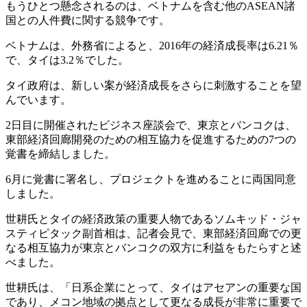
もうひとつ懸念されるのは、ベトナムを含む他のASEAN諸
国との人件費に関する競争です。
ベトナムは、外務省によると、2016年の経済成長率は6.21％
で、タイは3.2％でした。
タイ政府は、新しい案が経済成長をさらに刺激することを望
んでいます。
2日目に開催されたビジネス座談会で、東京とバンコクは、
東部経済回廊開発のための相互協力を促進するための7つの
覚書を締結しました。
6月に覚書に署名し、プロジェクトを進めることに両国同意
しました。
世耕氏とタイの経済政策の重要人物であるソムキッド・ジャ
スティピタック副首相は、記者会見で、東部経済回廊での更
なる相互協力が東京とバンコクの双方に利益をもたらすと述
べました。
世耕氏は、「日系企業にとって、タイはアセアンの重要な国
であり、メコン地域の拠点として更なる成長が非常に重要で