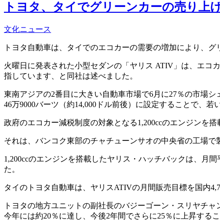
トヨタ、タイでグリーンカーの売り上
文化ニュース
トヨタ自動車は、タイでのエコカーの需要の増加により、グ
火曜日に発表された小型セダンの「ヤリス ATIV」は、エコ
指しています、と同社は述べました。
東南アジアの2番目に大きい自動車市場で6月に27％の市場
46万9000バーツ（約14,000ドル前後）に設定することで、
政府のエコカー減税制度の対象となる1,200ccのエンジンを
それは、バンコク東部のチャチューンサオの中央省の工場で
1,200ccのエンジンを搭載したヤリス・ハッチバックは、月間
た。
タイのトヨタ自動車は、ヤリスATIVの月間販売目標を国内4,7
トヨタの地方ユニットの副社長のバジーゴーン・スリヤチャンタ
今年には約20％に達し、今後2年間でさらに25％に上昇する