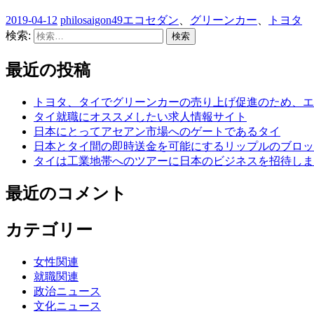
2019-04-12
philosaigon49
エコセダン
、
グリーンカー
、
トヨタ
検索:
最近の投稿
トヨタ、タイでグリーンカーの売り上げ促進のため、エ
タイ就職にオススメしたい求人情報サイト
日本にとってアセアン市場へのゲートであるタイ
日本とタイ間の即時送金を可能にするリップルのブロッ
タイは工業地帯へのツアーに日本のビジネスを招待しま
最近のコメント
カテゴリー
女性関連
就職関連
政治ニュース
文化ニュース