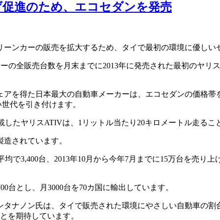
げ促進のため、エコセダンを発売
リーンカーの販売を拡大するため、タイで最初の環境に優しい
カーの全販売台数を月末までに2013年に発売された最初のヤリス
シェアを得た日本最大の自動車メーカーは、エコセダンの価格帯
若い世代を引き付けます。
搭載したヤリスATIVは、1リットル当たり20キロメートル走る
製造されています。
平均で3,400台、2013年10月から今年7月までに15万台を
00台とし、月3000台を70カ国に輸出しています。
ナノン氏は、タイで販売された環境にやさしい自動車の割合は、2
ことを期待しています。