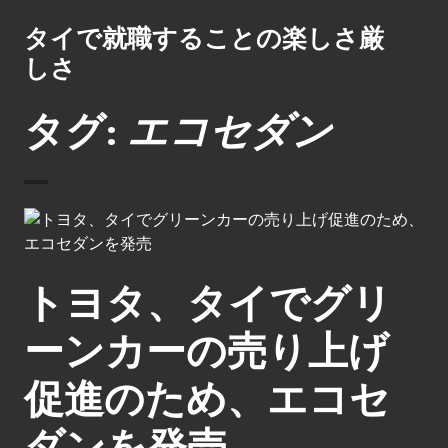
コ
タイで就職することの楽しさ厳
ン
テ
しさ
ン
ツ
タグ:
エコセダン
へ
ス
キ
ッ
プ
トヨタ、タイでグリ
ーンカーの売り上げ
促進のため、エコセ
ダンを発売